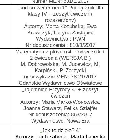
Numer MEN: 831/1/2017
„und so weiter neu 1” Podręcznik dla
klasy IV + zeszyt ćwiczeń (
rozszerzony)
Autorzy: Marta Kozubska, Ewa
Krawczyk, Lucyna Zastąpiło
Wydawnictwo : PWN
Nr dopuszczenia : 810/1/2017
Matematyka z plusem 4. Podręcznik +
2 ćwiczenia (WERSJA B )
M. Dobrowolska, M. Jucewicz, M.
Karpiński, P. Zarzycki
nr w wykazie MEN: 780/1/2017
Gdańskie Wydawnictwo Oświatowe
„Tajemnice Przyrody 4” + zeszyt
ćwiczeń
Autorzy: Maria Marko-Worłowska,
Joanna Stawarz, Feliks Szlajfer
Nr dopuszczenia: 863/2017
Wydawnictwo: Nowa Era
„
Jak to działa? 4”
Autorzy: Lech Łabecki, Marta Łabecka