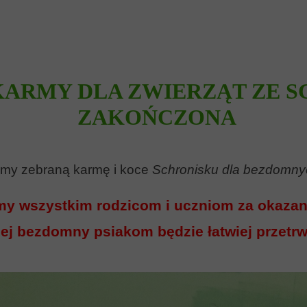
KARMY DLA ZWIERZĄT ZE 
ZAKOŃCZONA
iśmy zebraną karmę i koce
Schronisku dla bezdomnyc
my wszystkim rodzicom i uczniom za okaza
iej bezdomny psiakom będzie łatwiej przetr