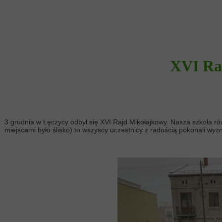
XVI Ra
3 grudnia w Łęczycy odbył się XVI Rajd Mikołajkowy. Nasza szkoła ró
miejscami było ślisko) to wszyscy uczestnicy z radością pokonali wyz