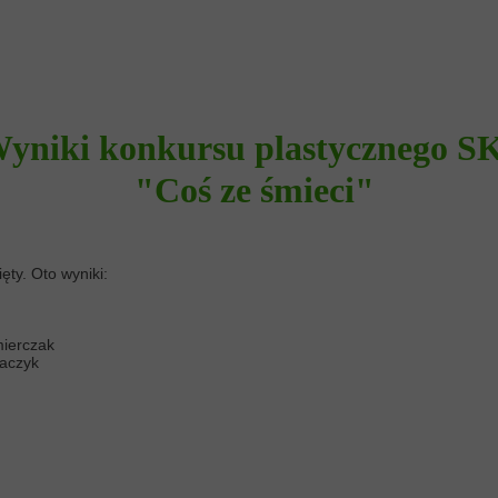
yniki konkursu plastycznego S
"Coś ze śmieci"
ęty. Oto wyniki:
mierczak
raczyk