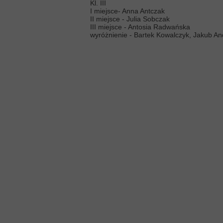
Kl. III
I miejsce- Anna Antczak
II miejsce - Julia Sobczak
III miejsce - Antosia Radwańska
wyróżnienie - Bartek Kowalczyk, Jakub A