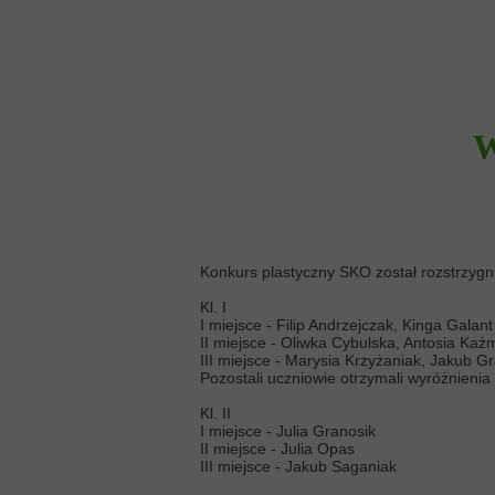
W
Konkurs plastyczny SKO został rozstrzygni
Kl. I
I miejsce - Filip Andrzejczak, Kinga Galant
II miejsce - Oliwka Cybulska, Antosia Każ
III miejsce - Marysia Krzyżaniak, Jakub G
Pozostali uczniowie otrzymali wyróżnienia
Kl. II
I miejsce - Julia Granosik
II miejsce - Julia Opas
III miejsce - Jakub Saganiak