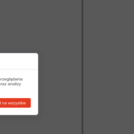
przeglądania
oraz analizy
 na wszystkie