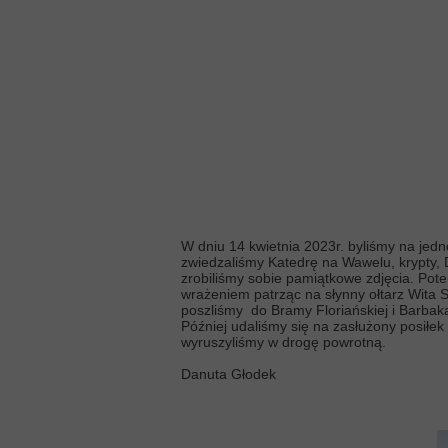
W dniu 14 kwietnia 2023r. byliśmy na je
zwiedzaliśmy Katedrę na Wawelu, krypty,
zrobiliśmy sobie pamiątkowe zdjęcia. Po
wrażeniem patrząc na słynny ołtarz Wita 
poszliśmy do Bramy Floriańskiej i Barbak
Później udaliśmy się na zasłużony posiłe
wyruszyliśmy w drogę powrotną.
Danuta Głodek