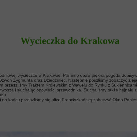
Wycieczka do Krakowa
dnodniowej wycieczce w Krakowie. Pomimo obaw piękna pogoda dopisyw
 Dzwon Zygmunta oraz Dziedziniec. Następnie poszliśmy zobaczyć zi
tem przeszliśmy Traktem Królewskim z Wawelu do Rynku z Sukiennicami
Stwosza i słuchając opowieści przewodnika. Słuchaliśmy także hejnału 
anu.
k i na końcu przeszliśmy się ulicą Franciszkańską zobaczyć Okno Papie