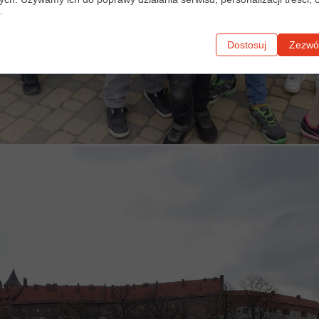
.
Dostosuj
Zezwól