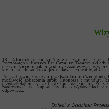
Wizy
18 października obchodziliśmy w naszym przedszkolu ,,Dz
Pocztowego w Łęczycy Pan Cezariusz Twardowski odwied
naszym dzieciom, jak prawidłowo zaadresować listy, prze
kto to jest adresat, kto to jest nadawca, co zrobić, aby li
Pokazał również naszym przedszkolakom różne druki, ko
możliwość zobaczenia stroju listonosza : munduru, c
przedszkolakom, za co bardzo mu dziękujemy. Po zako
zaadresować list. Napisaliśmy list o wydarzeniach z
odpowiedz.
Dzieci z Oddziału Przed