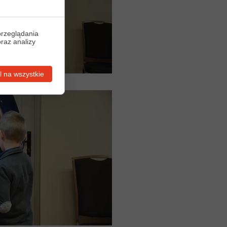
przeglądania
oraz analizy
 na wszystkie