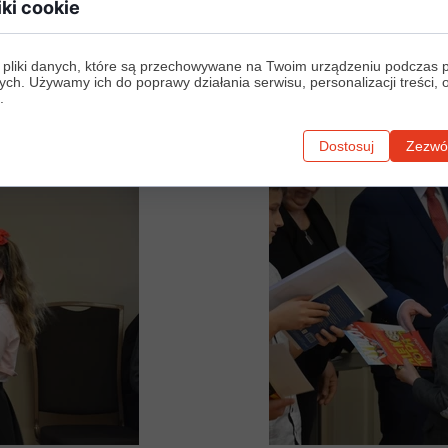
iki cookie
 pliki danych, które są przechowywane na Twoim urządzeniu podczas 
ych. Używamy ich do poprawy działania serwisu, personalizacji treści, 
.
Dostosuj
Zezwól