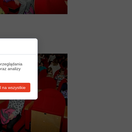
przeglądania
oraz analizy
 na wszystkie