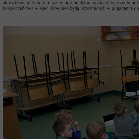
aktywizowani tylko tym razem on-line. Biorą udział w tworzeniu prac
bezpieczeństwa w sieci. Również będą uczestniczyli w pogadance on