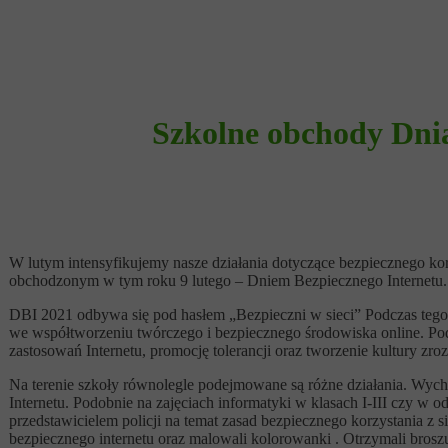
Szkolne obchody Dnia
W lutym intensyfikujemy nasze działania dotyczące bezpiecznego kor
obchodzonym w tym roku 9 lutego – Dniem Bezpiecznego Internetu.
DBI 2021 odbywa się pod hasłem „Bezpieczni w sieci” Podczas teg
we współtworzeniu twórczego i bezpiecznego środowiska online. P
zastosowań Internetu, promocję tolerancji oraz tworzenie kultury zro
Na terenie szkoły równolegle podejmowane są różne działania. Wyc
Internetu. Podobnie na zajęciach informatyki w klasach I-III czy w 
przedstawicielem policji na temat zasad bezpiecznego korzystania z sie
bezpiecznego internetu oraz malowali kolorowanki . Otrzymali broszu