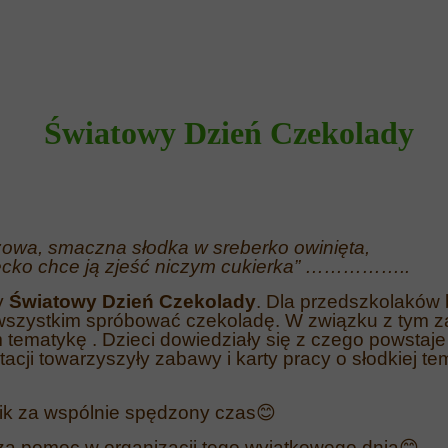
Światowy Dzień Czekolady
a słodka w sreberko owinięta,
ą zjeść niczym cukierka” ……………..
y
Światowy Dzień Czekolady
. Dla przedszkolaków 
wszystkim spróbować czekoladę. W związku z tym z
 tematykę . Dzieci dowiedziały się z czego powstaje 
cji towarzyszyły zabawy i karty pracy o słodkiej tem
ik za wspólnie spędzony czas
😊
za pomoc w organizacji tego wyjątkowego dnia
😊