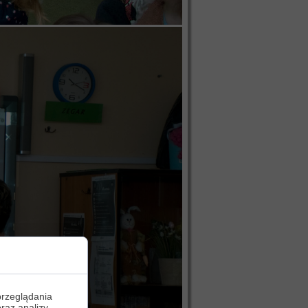
przeglądania
oraz analizy