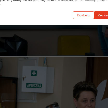
.
Dostosuj
Zezwól