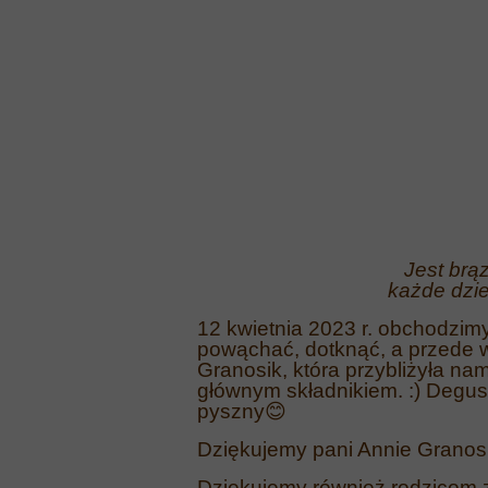
Jest brązowa, smaczn
każde dziecko chce j
12 kwietnia 2023 r. obchodzim
powąchać, dotknąć, a przede 
Granosik, która przybliżyła nam
głównym składnikiem. :) Degusta
pyszny
😊
Dziękujemy pani Annie Granos
Dziękujemy również rodzicom 