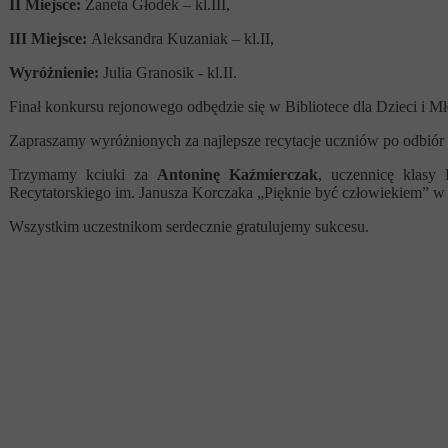
I
I Miejsce:
Żaneta Głodek – kl.III,
III Miejsce:
Aleksandra Kuzaniak – kl.II,
Wyróżnienie:
Julia Granosik - kl.II.
Finał konkursu rejonowego odbędzie się w Bibliotece dla Dzieci i 
Zapraszamy wyróżnionych za najlepsze recytacje uczniów po odbió
Trzymamy kciuki za
Antoninę Kaźmierczak
, uczennicę klasy
Recytatorskiego im. Janusza Korczaka „Pięknie być człowiekiem” w
Wszystkim uczestnikom serdecznie gratulujemy sukcesu.