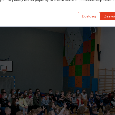
.
Dostosuj
Zezwól