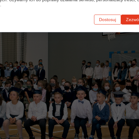
.
Dostosuj
Zezwól