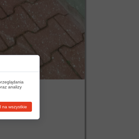
przeglądania
oraz analizy
 na wszystkie