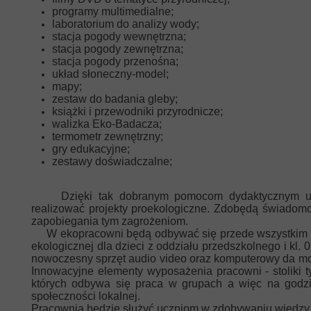
programy multimedialne;
laboratorium do analizy wody;
stacja pogody wewnętrzna;
stacja pogody zewnętrzna;
stacja pogody przenośna;
układ słoneczny-model;
mapy;
zestaw do badania gleby;
książki i przewodniki przyrodnicze;
walizka Eko-Badacza;
termometr zewnętrzny;
gry edukacyjne;
zestawy doświadczalne;
Dzięki tak dobranym pomocom dydaktycznym uczni
realizować projekty proekologiczne. Zdobędą świadom
zapobiegania tym zagrożeniom.
W ekopracowni będą odbywać się przede wszystkim zajęci
ekologicznej dla dzieci z oddziału przedszkolnego i kl. 
nowoczesny sprzęt audio video oraz komputerowy da mo
Innowacyjne elementy wyposażenia pracowni - stoliki 
których odbywa się praca w grupach a więc na godzin
społeczności lokalnej.
Pracownia będzie służyć uczniom w zdobywaniu wiedzy 