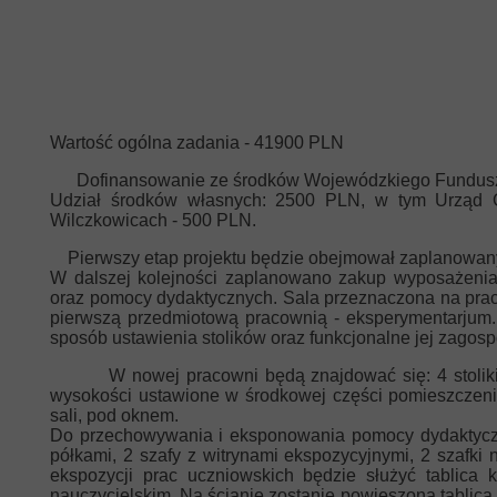
Wartość ogólna zadania - 41900 PLN
Dofinansowanie ze środków Wojewódzkiego Funduszu 
Udział środków własnych: 2500 PLN, w tym Urząd
Wilczkowicach - 500 PLN.
Pierwszy etap projektu będzie obejmował zaplanowan
W dalszej kolejności zaplanowano zakup wyposażenia: 
oraz pomocy dydaktycznych. Sala przeznaczona na prac
pierwszą przedmiotową pracownią - eksperymentarjum. 
sposób ustawienia stolików oraz funkcjonalne jej zagos
W nowej pracowni będą znajdować się: 4 stoliki 5-
wysokości ustawione w środkowej części pomieszczenia
sali, pod oknem.
Do przechowywania i eksponowania pomocy dydaktyczny
półkami, 2 szafy z witrynami ekspozycyjnymi, 2 szafki 
ekspozycji prac uczniowskich będzie służyć tablica
nauczycielskim. Na ścianie zostanie powieszona tablica i