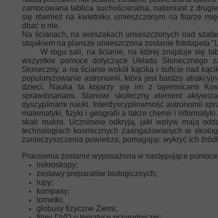
zamocowana tablica suchościeralna, natomiast z drugiej
się również na kwietniku umieszczonym na filarze mi
dbać o nie.
Na ścianach, na wieszakach umieszczonych nad szafam
stojakiem na plansze umieszczona zostanie fototapeta "L
W rogu sali, na ścianie, na której znajduje się tabl
wszystkie pomoce dotyczące Układu Słonecznego za
Słoneczny, a na ścianie wokół kącika i suficie nad kąc
popularyzowanie astronomii, która jest bardzo atrakc
dzieci. Nauka ta kojarzy się im z tajemnicami Kos
sprawdzianami. Stanowi skuteczny element aktywiza
dyscyplinami nauki. Interdyscyplinarność astronomii sp
matematyki, fizyki i geografii a także chemii i informa
skali makro. Uczniowie odkryją, jaki wpływ mają odd
technologiach kosmicznych zaangażowanych w ekologię
zanieczyszczenia powietrza, pomagając wykryć ich źródł
Pracownia zostanie wyposażona w następujące pomoce
mikroskopy;
zestawy preparatów biologicznych;
lupy;
kompasy;
lornetki;
globusy fizyczne Ziemi;
filmy DVD o tematyce przyrodniczej;