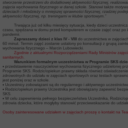
stworzenie przestrzeni do dodatkowej aktywności fizycznej, realizow
zajęcia wychowania fizycznego w danej szkole. Stanowi także motywa
dzieciach i młodzieży o mniejszej sprawności fizycznej, rzadziej po
aktywności fizycznej, np. treningami w klubie sportowym.”
Trwająca już od kilku miesięcy sytuacja, kiedy dzieci uczestniczą
czasu, spędzana w domu przed komputerem w czasie zajęć oraz po i
pandemii.
Zapraszamy dzieci z klas IV - VIII
do uczestnictwa w zajęciac
60 minut. Termin zajęć zostanie ustalony po konsultacji z grupą zai
wychowania fizycznego – Marcin Lubowiecki.
Zgodnie z aktualnymi Rozporządzeniami Rady Ministrów zaję
sanitarnych.
Warunkiem formalnym uczestnictwa w Programie SKS dzieci 
▪ przedstawienie nauczycielowi wychowania fizycznego udzielonej pr
Programie SKS. Rodzic/opiekun prawny składa również oświadczenie,
zdrowotnych do udziału w zajęciach sportowych oraz testach spra
jest poniżej oraz w szkole.
▪ Uczestnicy zobowiązani są do regularnego i aktywnego uczestnictwa
▪ Rodzic/opiekun prawny Uczestnika jest obowiązany zapewnić bezp
SKS.
▪ W celu zapewnienia pełnego bezpieczeństwa Uczestnika, Rodzic/op
zdrowia dziecka, które mogłyby stanowić przeciwwskazanie do udział
Osoby zainteresowane udziałem w zajęciach proszę o kontakt na Te