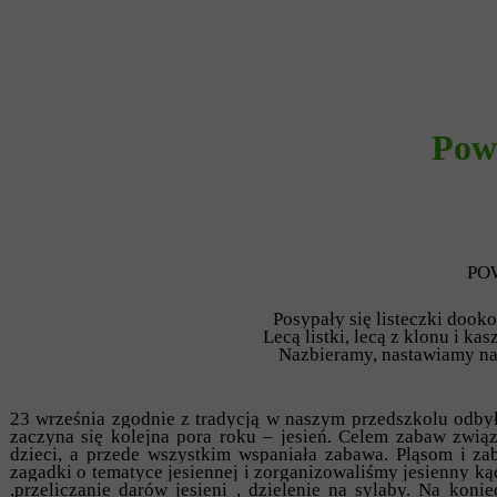
Powi
PO
Posypały się listeczki dookoł
Lecą listki, lecą z klonu i ka
Nazbieramy, nastawiamy na 
23 września zgodnie z tradycją w naszym przedszkolu odbyło
zaczyna się kolejna pora roku – jesień. Celem zabaw związ
dzieci, a przede wszystkim wspaniała zabawa. Pląsom i z
zagadki o tematyce jesiennej i zorganizowaliśmy jesienny kąc
,przeliczanie darów jesieni , dzielenie na sylaby. Na kon