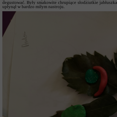
degustować. Były smakowite chrupiące słodziutkie jabłuszka
upłynął w bardzo miłym nastroju.