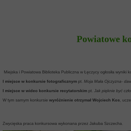
Powiatowe ko
Miejska i Powiatowa Biblioteka Publiczna w Łęczycy ogłosiła wyniki k
I miejsce w konkursie fotograficznym
pt.
Moja Mała Ojczyzna- daw
I miejsce w wideo konkursie recytatorskim
pt.
Jak pięknie być czł
W tym samym konkursie
wyróżnienie otrzymał Wojciech Kos
,
Gratul
Zwycięska praca konkursowa wykonana przez Jakuba Szczecha.