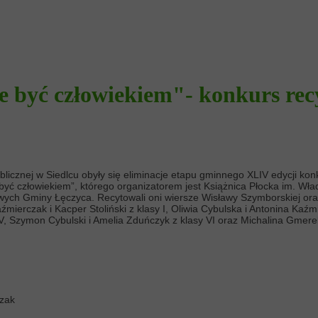
e być człowiekiem"- konkurs rec
blicznej w Siedlcu obyły się eliminacje etapu gminnego XLIV edycji konk
być człowiekiem”, którego organizatorem jest Książnica Płocka im. Wł
owych Gminy Łęczyca. Recytowali oni wiersze Wisławy Szymborskiej or
ierczak i Kacper Stoliński z klasy I, Oliwia Cybulska i Antonina Kaźmier
V, Szymon Cybulski i Amelia Zduńczyk z klasy VI oraz Michalina Gmerek 
czak