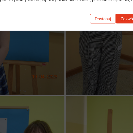
.
Dostosuj
Zezwól