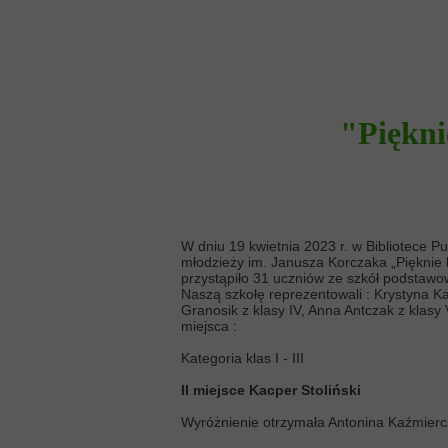
"Piękni
W dniu 19 kwietnia 2023 r. w Bibliotece Pu
młodzieży im. Janusza Korczaka „Pięknie 
przystąpiło 31 uczniów ze szkół podstaw
Naszą szkołę reprezentowali : Krystyna Kaźm
Granosik z klasy IV, Anna Antczak z klasy 
miejsca :
Kategoria klas I - III
II miejsce Kacper Stoliński
Wyróżnienie otrzymała Antonina Kaźmier