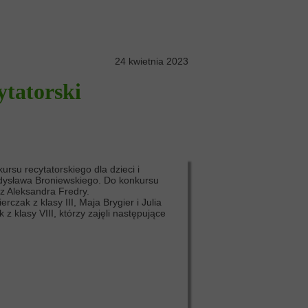
24 kwietnia 2023
ytatorski
ursu recytatorskiego dla dzieci i
adysława Broniewskiego. Do konkursu
az Aleksandra Fredry.
czak z klasy III, Maja Brygier i Julia
z klasy VIII, którzy zajęli następujące