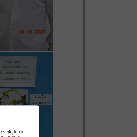
przeglądania
oraz analizy