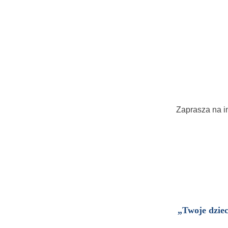
Zaprasza na i
Czwartek 
Piątek 7
tel. 51
„Twoje dziec