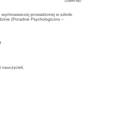
(Dawid
Bly)
no- wychowawczej prowadzonej w szkole.
dzinie (Poradnie Psychologiczno –
!
i nauczycieli,