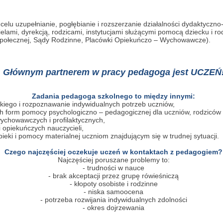
 celu uzupełnianie, pogłębianie i rozszerzanie działalności dydaktycz
lami, dyrekcją, rodzicami, instytucjami służącymi pomocą dziecku i ro
Społecznej, Sądy Rodzinne, Placówki Opiekuńczo – Wychowawcze).
Głównym partnerem w pracy pedagoga jest UCZEŃ
Zadania pedagoga szkolnego to między innymi:
iego i rozpoznawanie indywidualnych potrzeb uczniów,
h form pomocy psychologiczno – pedagogicznej dla uczniów, rodziców
ychowawczych i profilaktycznych,
 opiekuńczych nauczycieli,
ieki i pomocy materialnej uczniom znajdującym się w trudnej sytuacji.
Czego najczęściej oczekuje uczeń w kontaktach z pedagogiem?
Najczęściej poruszane problemy to:
- trudności w nauce
- brak akceptacji przez grupę rówieśniczą
- kłopoty osobiste i rodzinne
- niska samoocena
- potrzeba rozwijania indywidualnych zdolności
- okres dojrzewania