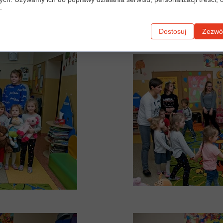
.
Dostosuj
Zezwól