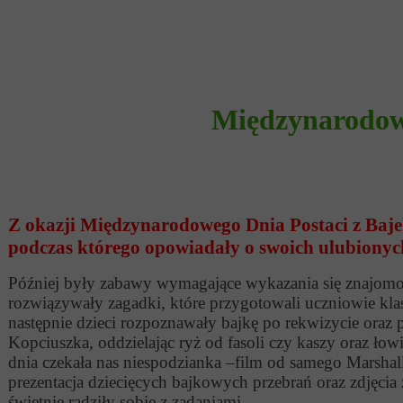
Międzynarodowy
Z okazji Międzynarodowego Dnia Postaci z Baje
podczas którego opowiadały o swoich ulubionyc
Później były zabawy wymagające wykazania się znajomości
rozwiązywały zagadki, które przygotowali uczniowie kl
następnie dzieci rozpoznawały bajkę po rekwizycie oraz 
Kopciuszka, oddzielając ryż od fasoli czy kaszy oraz łow
dnia czekała nas niespodzianka –film od samego Marsh
prezentacja dziecięcych bajkowych przebrań oraz zdjęcia
świetnie radziły sobie z zadaniami.