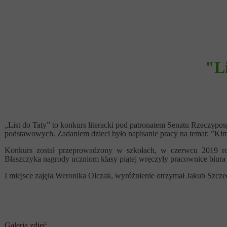
"L
„List do Taty” to konkurs literacki pod patronatem Senatu Rzeczyposp
podstawowych. Zadaniem dzieci było napisanie pracy na temat: ”Kim j
Konkurs został przeprowadzony w szkołach, w czerwcu 2019 rok
Błaszczyka nagrody uczniom klasy piątej wręczyły pracownice biura
I miejsce zajęła Weronika Olczak, wyróżnienie otrzymał Jakub Szcz
Gratula
Galeria zdjęć