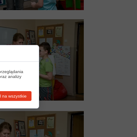
przeglądania
oraz analizy
 na wszystkie