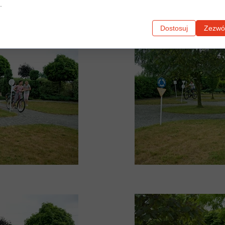
.
Dostosuj
Zezwól