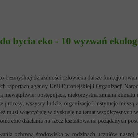
do bycia eko - 10 wyzwań ekolog
bezmyślnej działalności człowieka dalsze funkcjonowanie 
ich raportach agendy Unii Europejskiej i Organizacji Na
 niewątpliwie: postępująca, niekorzystna zmiana klimatu 
e procesy, wszyscy ludzie, organizacje i instytucje muszą
eż musi włączyć się w dyskusję na temat współczesnych 
nkretne działania na rzecz kształtowania pożądanych pos
ania ochroną środowiska w rodzinach uczniów naszej s