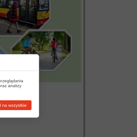
przeglądania
oraz analizy
 na wszystkie