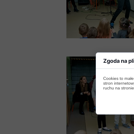
Zgoda na pl
Cookies to małe
stron internetow
ruchu na stronie