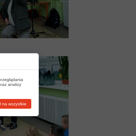
przeglądania
oraz analizy
 na wszystkie