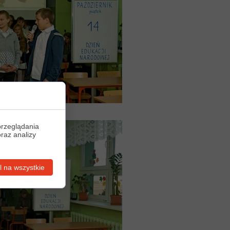
przeglądania
oraz analizy
 na wszystkie