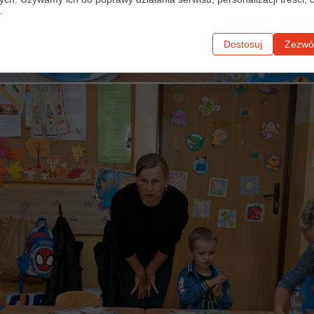
.
Dostosuj
Zezwól