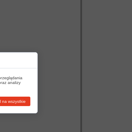
przeglądania
oraz analizy
 na wszystkie