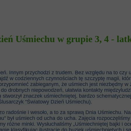
ień Uśmiechu w grupie 3, 4 - la
ień. Innym przychodzi z trudem. Bez względu na to czy 
ajdź w codziennych czynnościach tę szczyptę magii, któ
y przypomnieć zabieganym, że uśmiech jest niezbędny w 
u do drobnych niepowodzeń, ułatwia kontakty międzylud
u stworzył znaczek uśmiechniętej, bardzo schematycznej
K. Ślusarczyk "Światowy Dzień Uśmiechu).
o radośnie i wesoło, a to za sprawą Dnia Uśmiechu. Na 
pu" był uśmiech od ucha do ucha. Zajęcia rozpoczęliśmy 
y różne minki. Wysłuchaliśmy „Uśmiechniętej bajki i oc
nie klasyfikując ilustracje do buziek uśmiechniętych i 