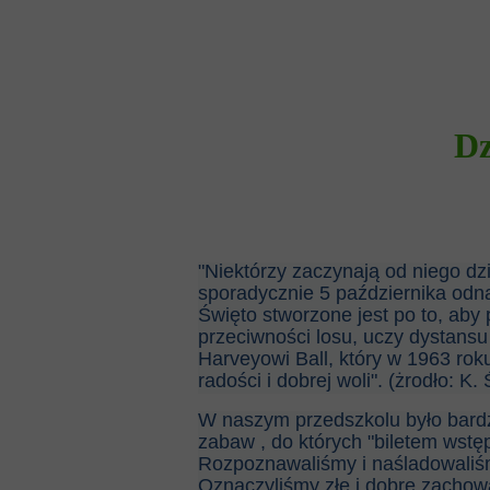
Dz
"Niektórzy zaczynają od niego dz
sporadycznie 5 października odn
Święto stworzone jest po to, ab
przeciwności losu, uczy dystans
Harveyowi Ball, który w 1963 rok
radości i dobrej woli". (żrodło: 
W naszym przedszkolu było bardz
zabaw , do których "biletem wstę
Rozpoznawaliśmy i naśladowaliśm
Oznaczyliśmy złe i dobre zachowa