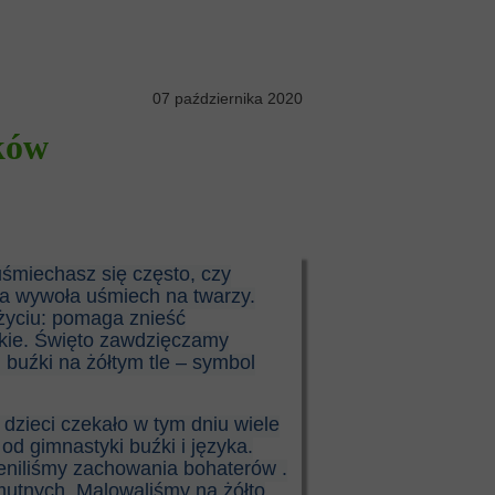
07 października 2020
tków
uśmiechasz się często, czy
ra wywoła uśmiech na twarzy.
życiu: pomaga znieść
zkie. Święto zawdzięczamy
 buźki na żółtym tle – symbol
dzieci czekało w tym dniu wiele
od gimnastyki buźki i języka.
eniliśmy zachowania bohaterów .
smutnych. Malowaliśmy na żółto