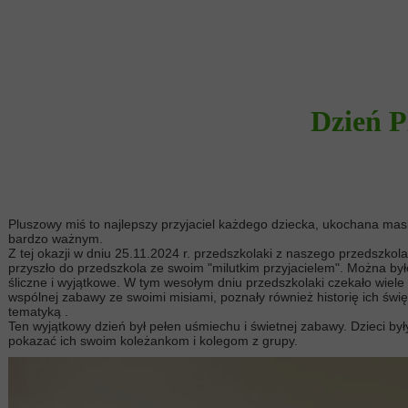
Dzień P
Pluszowy miś to najlepszy przyjaciel każdego dziecka, ukochana mas
bardzo ważnym.
Z tej okazji w dniu 25.11.2024 r. przedszkolaki z naszego przedszk
przyszło do przedszkola ze swoim "milutkim przyjacielem". Można było
śliczne i wyjątkowe. W tym wesołym dniu przedszkolaki czekało wiele a
wspólnej zabawy ze swoimi misiami, poznały również historię ich świ
tematyką .
Ten wyjątkowy dzień był pełen uśmiechu i świetnej zabawy. Dzieci był
pokazać ich swoim koleżankom i kolegom z grupy.