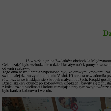
Dz
16 września grupa 3-4 latków obchodziła Międzynaro
Celem zajęć było wzbudzenie u dzieci kreatywności, pomysłowości ora
odwagi i zabawy.
Tego dnia nasze ubrania wypełnione były kolorowymi kropkami. Na 
świat małej dziewczynki o imieniu Vashti. Historia ta uświadomiła 
również, że świat składa się z kropek małych i dużych. Kropki goś
Dzieci skakały obunóż po kolorowych kropkach , bawiły się z chust
z kółek różnej wielkości i koloru rozwijając przy tym swoje twórcze
było bardzo kolorowo i wesoło.