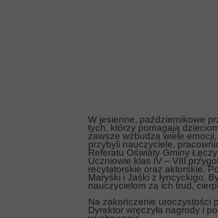
W jesienne, październikowe p
tych, którzy pomagają dzieciom
zawsze wzbudza wiele emocji, 
przybyli nauczyciele, pracown
Referatu Oświaty Gminy Łęczy
Uczniowie klas IV – VIII przyg
recytatorskie oraz aktorskie.
Maryśki i Jaśki z łyncyckigo. B
nauczycielom za ich trud, cier
Na zakończenie uroczystości p
Dyrektor wręczyła nagrody i po