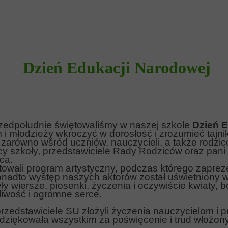
Dzień Edukacji Narodowej
rzedpołudnie świętowaliśmy w naszej szkole
Dzień 
 i młodzieży wkroczyć w dorosłość i zrozumieć tajni
zarówno wśród uczniów, nauczycieli, a także rodzi
icy szkoły, przedstawiciele Rady Rodziców oraz pan
ca.
otowali program artystyczny, podczas którego zaprez
 Ponadto występ naszych aktorów został uświetniony
yły wiersze, piosenki, życzenia i oczywiście kwiaty,
pliwość i ogromne serce.
rzedstawiciele SU złożyli życzenia nauczycielom i 
dziękowała wszystkim za poświęcenie i trud włożony