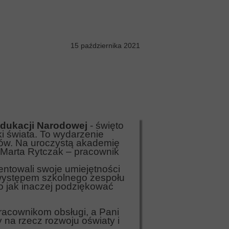
15 października 2021
Edukacji Narodowej
- święto
ki świata. To wydarzenie
ców. Na uroczystą akademię
i Marta Rytczak – pracownik
entowali swoje umiejętności
 występem szkolnego zespołu
 bo jak inaczej podziękować
pracownikom obsługi, a Pani
 na rzecz rozwoju oświaty i