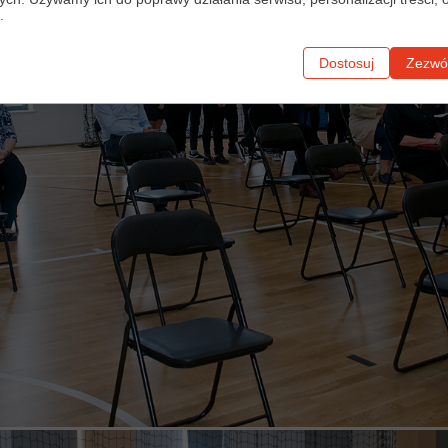
.
Dostosuj
Zezwól