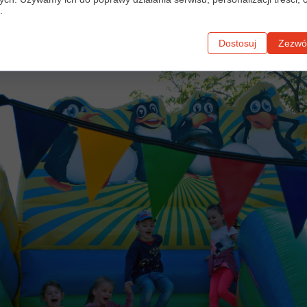
.
Dostosuj
Zezwól