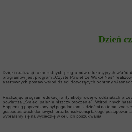
Dzień cz
Dzięki realizacji różnorodnych programów edukacyjnych wśród 
programów jest program „Czyste Powietrze Wokół Nas” realizo
asertywnych postaw wśród dzieci dotyczących ochrony własneg
Realizując program edukacji antynikotynowej w oddziałach pr
powietrza „Śmieci palenie niszczy otoczenie”.
Wśród innych haseł p
Happening poprzedzony był pogadankami z dziećmi na temat znaczeni
gospodarstwach domowych oraz konsekwencji takiego postępowania. D
wybraliśmy się na wycieczkę w celu ich poszukiwania.