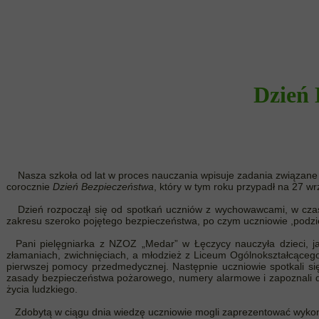
Dzień 
Nasza szkoła od lat w proces nauczania wpisuje zadania związane 
corocznie
Dzień Bezpieczeństwa
, który w tym roku przypadł na 27 w
Dzień rozpoczął się od spotkań uczniów z wychowawcami, w czas
zakresu szeroko pojętego bezpieczeństwa, po czym uczniowie ,podzie
Pani pielęgniarka z NZOZ „Medar” w Łęczycy nauczyła dzieci, ja
złamaniach, zwichnięciach, a młodzież z Liceum Ogólnokształcącego
pierwszej pomocy przedmedycznej. Następnie uczniowie spotkali się
zasady bezpieczeństwa pożarowego, numery alarmowe i zapoznali d
życia ludzkiego.
Zdobytą w ciągu dnia wiedzę uczniowie mogli zaprezentować wykon