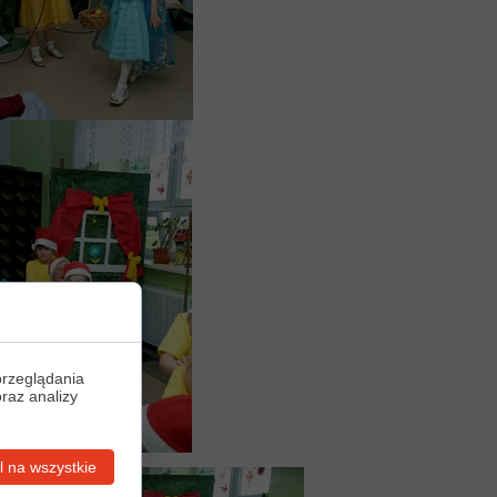
przeglądania
oraz analizy
 na wszystkie