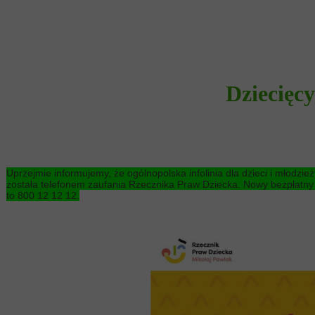
Dziecięc
Uprzejmie informujemy, że ogólnopolska infolinia dla dzieci i młod
została telefonem zaufania Rzecznika Praw Dziecka. Nowy bezpłatny
to 800 12 12 12.