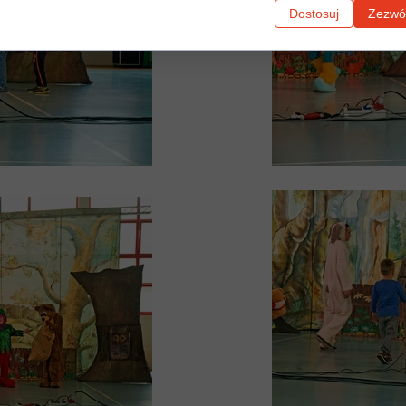
Dostosuj
Zezwól