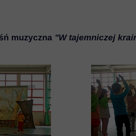
śń muzyczna
"W tajemniczej krai