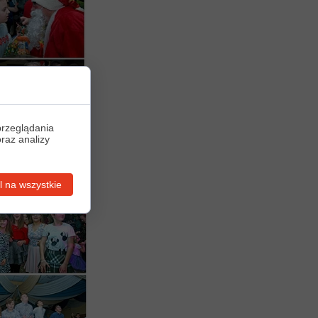
przeglądania
oraz analizy
 na wszystkie