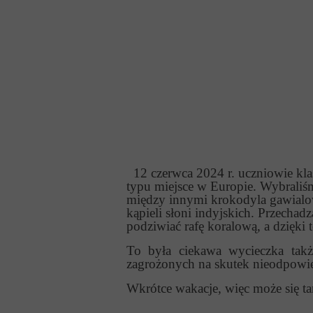
12 czerwca 2024 r. uczniowie klas
typu miejsce w Europie. Wybraliś
między innymi krokodyla gawialow
kąpieli słoni indyjskich. Przech
podziwiać rafę koralową, a dzięki
To była ciekawa wycieczka takż
zagrożonych na skutek nieodpowie
Wkrótce wakacje, więc może się t