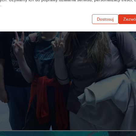
.
Dostosuj
Zezwól