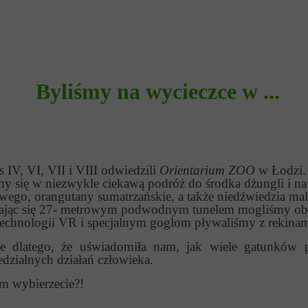
Byliśmy na wycieczce w ...
 IV, VI, VII i VIII odwiedzili
Orientarium ZOO
w Łodzi. 
my się w niezwykle ciekawą podróż do środka dżungli i n
ego, orangutany sumatrzańskie, a także niedźwiedzia mal
adzając się 27- metrowym podwodnym tunelem mogliśmy obs
 technologii VR i specjalnym goglom pływaliśmy z rekinam
e dlatego, że uświadomiła nam, jak wiele gatunków pt
dzialnych działań człowieka.
am wybierzecie?!