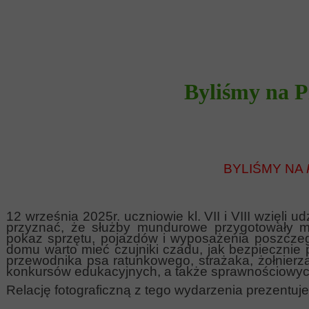
Byliśmy na 
BYLIŚMY NA
12 września 2025r. uczniowie kl. VII i VIII wzięli u
przyznać, że służby mundurowe przygotowały mnós
pokaz sprzętu, pojazdów i wyposażenia poszczegó
domu warto mieć czujniki czadu, jak bezpiecznie 
przewodnika psa ratunkowego, strażaka, żołnierza
konkursów edukacyjnych, a także sprawnościowyc
Relację fotograficzną z tego wydarzenia prezentuj