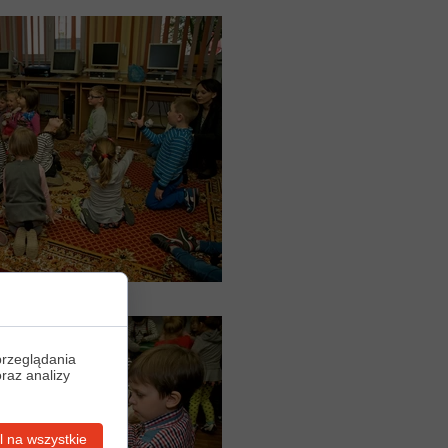
przeglądania
oraz analizy
 na wszystkie