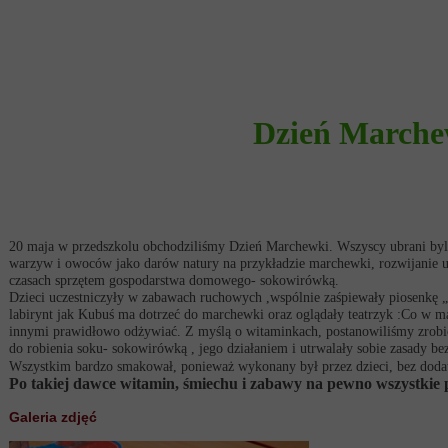
Dzień Marche
20 maja w przedszkolu obchodziliśmy Dzień Marchewki. Wszyscy ubrani byl
warzyw i owoców jako darów natury na przykładzie marchewki, rozwijanie u
czasach sprzętem gospodarstwa domowego- sokowirówką.
Dzieci uczestniczyły w zabawach ruchowych ,wspólnie zaśpiewały piosenkę
labirynt jak Kubuś ma dotrzeć do marchewki oraz oglądały teatrzyk :Co w 
innymi prawidłowo odżywiać. Z myślą o witaminkach, postanowiliśmy zrobić
do robienia soku- sokowirówką , jego działaniem i utrwalały sobie zasady b
Wszystkim bardzo smakował, ponieważ wykonany był przez dzieci, bez doda
Po takiej dawce witamin, śmiechu i zabawy na pewno wszystkie 
Galeria zdjęć