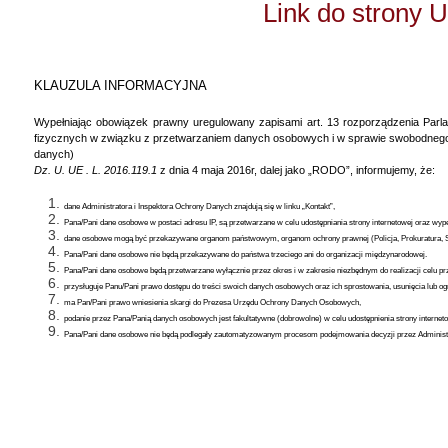
Link do strony
KLAUZULA INFORMACYJNA
Wypełniając obowiązek prawny uregulowany zapisami art. 13 rozporządzenia Parla
fizycznych w związku z przetwarzaniem danych osobowych i w sprawie swobodnego 
danych)
Dz. U. UE . L. 2016.119.1
z dnia 4 maja 2016r, dalej jako „RODO”, informujemy, że:
dane Administratora i Inspektora Ochrony Danych znajdują się w linku „Kontakt”,
Pana/Pani dane osobowe w postaci adresu IP, są przetwarzane w celu udostępniania strony internetowej oraz w
dane osobowe mogą być przekazywane organom państwowym, organom ochrony prawnej (Policja, Prokuratura, 
Pana/Pani dane osobowe nie będą przekazywane do państwa trzeciego ani do organizacji międzynarodowej.
Pana/Pani dane osobowe będą przetwarzane wyłącznie przez okres i w zakresie niezbędnym do realizacji celu pr
przysługuje Panu/Pani prawo dostępu do treści swoich danych osobowych oraz ich sprostowania, usunięcia lub o
ma Pan/Pani prawo wniesienia skargi do Prezesa Urzędu Ochrony Danych Osobowych,
podanie przez Pana/Panią danych osobowych jest fakultatywne (dobrowolne) w celu udostępnienia strony internet
Pana/Pani dane osobowe nie będą podlegały zautomatyzowanym procesom podejmowania decyzji przez Administra