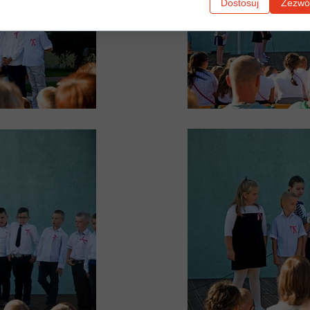
Dostosuj
Zezwól