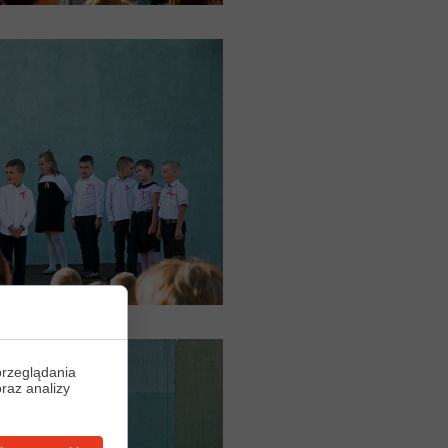
przeglądania
oraz analizy