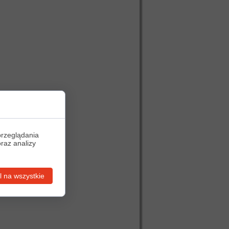
przeglądania
oraz analizy
 na wszystkie